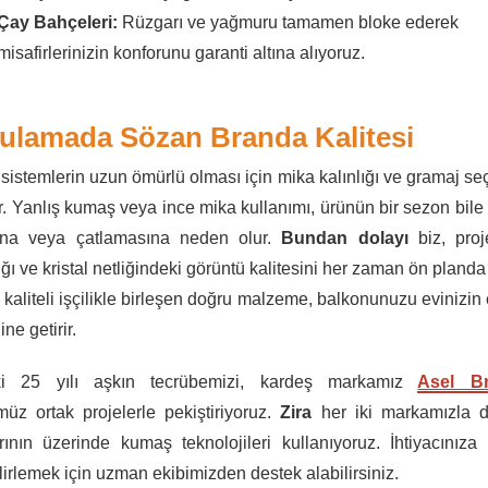
Çay Bahçeleri:
Rüzgarı ve yağmuru tamamen bloke ederek
misafirlerinizin konforunu garanti altına alıyoruz.
ulamada Sözan Branda Kalitesi
sistemlerin uzun ömürlü olması için mika kalınlığı ve gramaj se
r. Yanlış kumaş veya ince mika kullanımı, ürünün bir sezon bil
ına veya çatlamasına neden olur.
Bundan dolayı
biz, proj
ığı ve kristal netliğindeki görüntü kalitesini her zaman ön planda
kaliteli işçilikle birleşen doğru malzeme, balkonunuzu evinizin
ne getirir.
ki 25 yılı aşkın tecrübemizi, kardeş markamız
Asel B
müz ortak projelerle pekiştiriyoruz.
Zira
her iki markamızla d
arının üzerinde kumaş teknolojileri kullanıyoruz. İhtiyacınız
irlemek için uzman ekibimizden destek alabilirsiniz.