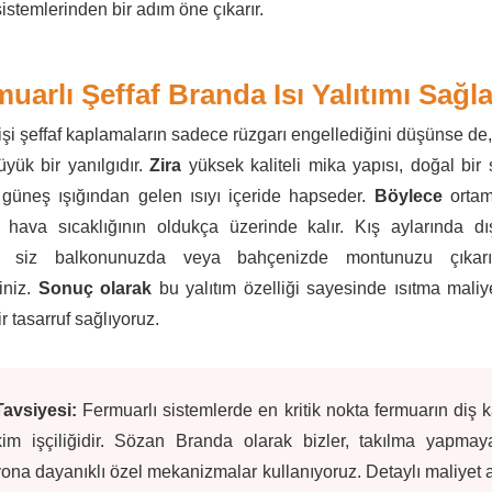
stemlerinden bir adım öne çıkarır.
uarlı Şeffaf Branda Isı Yalıtımı Sağl
işi şeffaf kaplamaların sadece rüzgarı engellediğini düşünse de
üyük bir yanılgıdır.
Zira
yüksek kaliteli mika yapısı, doğal bir 
 güneş ışığından gelen ısıyı içeride hapseder.
Böylece
ortam 
i hava sıcaklığının oldukça üzerinde kalır. Kış aylarında dı
, siz balkonunuzda veya bahçenizde montunuzu çıkarı
siniz.
Sonuç olarak
bu yalıtım özelliği sayesinde ısıtma maliye
ir tasarruf sağlıyoruz.
Tavsiyesi:
Fermuarlı sistemlerde en kritik nokta fermuarın diş ka
kim işçiliğidir. Sözan Branda olarak bizler, takılma yapma
ona dayanıklı özel mekanizmalar kullanıyoruz. Detaylı maliyet a