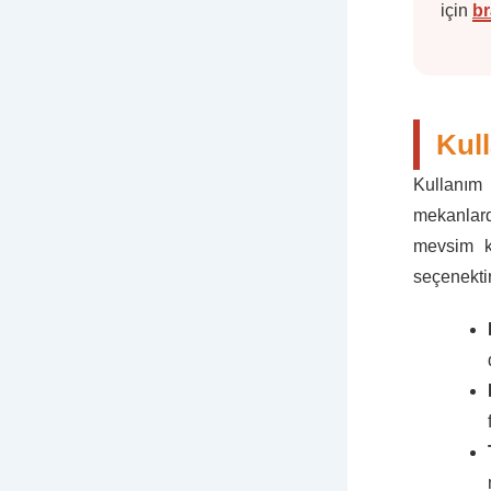
için
br
Kull
Kullanım
mekanlar
mevsim ko
seçenektir