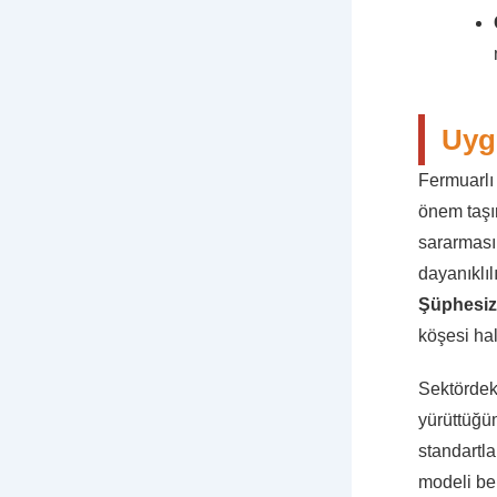
Uyg
Fermuarlı 
önem taşı
sararmas
dayanıklıl
Şüphesiz
köşesi hali
Sektörde
yürüttüğü
standartl
modeli bel