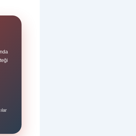
anda
teği
ılar