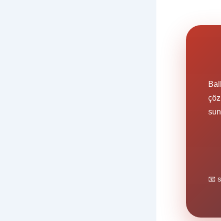
Bal
çöz
sun
📧 