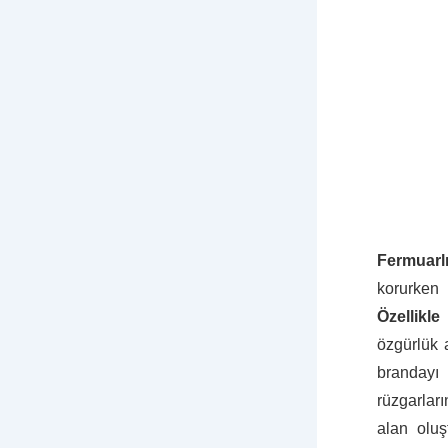
Fermuarl
korurken
Özellikle
ö
özgürlük 
brandayı 
rüzgarlar
alan oluş