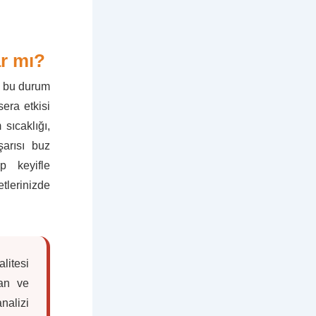
ar mı?
, bu durum
sera etkisi
sıcaklığı,
şarısı buz
p keyifle
tlerinizde
litesi
yan ve
nalizi