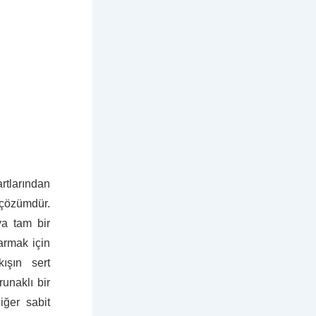
rtlarından
çözümdür.
ya tam bir
armak için
kışın sert
unaklı bir
iğer sabit