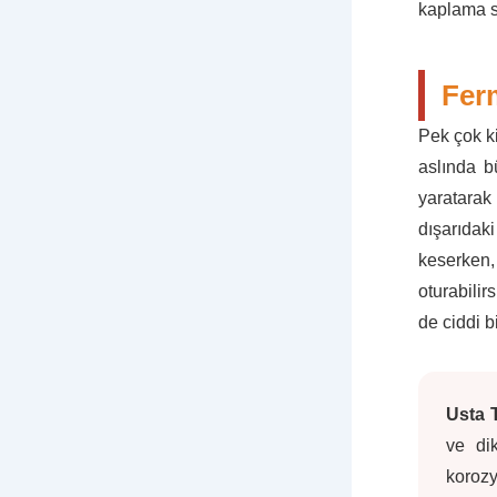
kaplama si
Ferm
Pek çok k
aslında b
yaratarak
dışarıdak
keserken
oturabilir
de ciddi b
Usta 
ve di
korozy