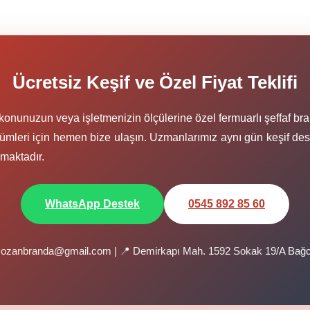
Ücretsiz Keşif ve Özel Fiyat Teklifi
konunuzun veya işletmenizin ölçülerine özel fermuarlı şeffaf br
ümleri için hemen bize ulaşın. Uzmanlarımız aynı gün keşif des
maktadır.
WhatsApp Destek
0545 892 85 60
sozanbranda@gmail.com | 📍 Demirkapı Mah. 1592 Sokak 19/A Bağc