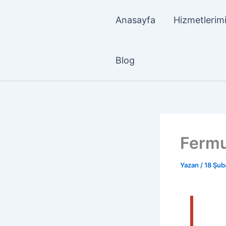
İçeriğe
atla
Anasayfa
Hizmetlerim
Blog
Fermu
Yazan
/
18 Şub