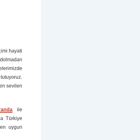
çimi hayati
e dolmadan
elerimizde
 tutuyoruz.
 en sevilen
randa
ile
a Türkiye
a en uygun