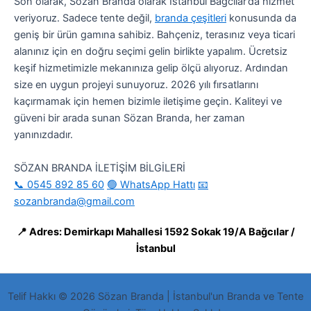
Son olarak, Sözan Branda olarak İstanbul Bağcılar’da hizmet
veriyoruz. Sadece tente değil,
branda çeşitleri
konusunda da
geniş bir ürün gamına sahibiz. Bahçeniz, terasınız veya ticari
alanınız için en doğru seçimi gelin birlikte yapalım. Ücretsiz
keşif hizmetimizle mekanınıza gelip ölçü alıyoruz. Ardından
size en uygun projeyi sunuyoruz. 2026 yılı fırsatlarını
kaçırmamak için hemen bizimle iletişime geçin. Kaliteyi ve
güveni bir arada sunan Sözan Branda, her zaman
yanınızdadır.
SÖZAN BRANDA İLETİŞİM BİLGİLERİ
📞 0545 892 85 60
🟢 WhatsApp Hattı
📧
sozanbranda@gmail.com
📍 Adres: Demirkapı Mahallesi 1592 Sokak 19/A Bağcılar /
İstanbul
Telif Hakkı © 2026 Sözan Branda | İstanbul'un Branda ve Tente